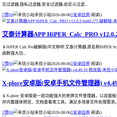
交过滤器,隐私过滤器,安全过滤器,自定义过滤...

赞(
0
)
禾优小站
2026-08-06

安卓应用
阅读(
)
艾泰计算器APP HiPER_Calc_PRO v12.0.2
📱HiPER Calc Pro破解版(中文称呼:艾泰计算器,原名称HiPE
函数强大功...

赞(
0
)
禾优小站
2026-08-06

安卓应用
阅读(
)
X-plore安卓版(安卓手机文件管理器) v4.49
📱X-plore 安卓版是一款功能强大的老牌文件管理器，以
并内置媒体预览、文档查看等工具，满足多场景文件处理需求。 .

赞(
0
)
禾优小站
2026-08-06

安卓应用
阅读(
)