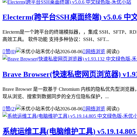
Electerm(跨平台SSH桌面终端) v5.0.6 
Electerm是一个跨平台的终端模拟器，，集成 SSH、SF
高效工具。 软件功能 支持多种协议：SSH、SFT...

赞(
0
)
禾优小站
2026-08-06

网络浏览
阅读(
)
Brave Browser(快速私密网页浏览器) v1.
Brave Browser 是一款基于 Chromium 内核的
现从浏览、搜索到数据同步的全方位隐私保护，...

赞(
2
)
禾优小站
2026-08-06

网络浏览
阅读(
)
系统运维工具(电脑维护工具) v5.19.14.8