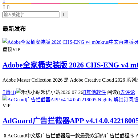




最新发布
置顶
VIP
Adobe全家桶安装版 2026 CHS-ENG v4 
Adobe Master Collection 2026 是 Adobe Creative

赞(
1
)
禾优小站
2026-07-26

其他软件
阅读(
)
去评论
VIP
AdGuard广告拦截器APP v4.14.0.4221800
📱AdGuard中文版广告拦截器是一款最受欢迎的广告拦截程序.A