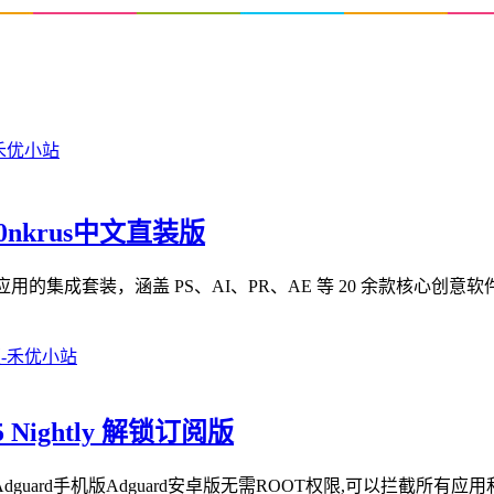
m0nkrus中文直装版
 Cloud 2026 系列应用的集成套装，涵盖 PS、AI、PR、AE 等 20 余款核
5 Nightly 解锁订阅版
dguard手机版Adguard安卓版无需ROOT权限,可以拦截所