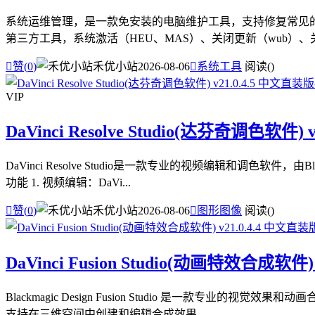
系统运维管理，是一款免安装的电脑维护工具，支持修复常见的电
第三方工具，系统激活（HEU、MAS）、关闭更新（wub）、关闭

赞(
0
)
禾优小站
2026-08-06

系统工具
阅读(
)
VIP
DaVinci Resolve Studio(达芬奇调色软件) 
DaVinci Resolve Studio是一款专业的视频编辑和调
功能 1. 视频编辑：DaVi...

赞(
0
)
禾优小站
2026-08-06

图形图像
阅读(
)
DaVinci Fusion Studio(动画特效合成软件)
Blackmagic Design Fusion Studio 是一
支持在三维空间中创建和编辑合成效果，...