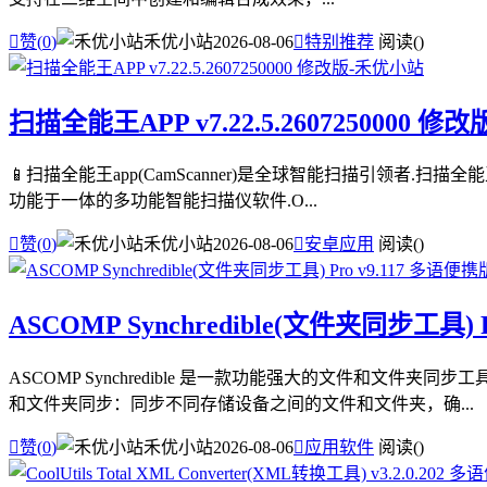

赞(
0
)
禾优小站
2026-08-06

特别推荐
阅读(
)
扫描全能王APP v7.22.5.2607250000 修改
📱扫描全能王app(CamScanner)是全球智能扫描引领者.扫
功能于一体的多功能智能扫描仪软件.O...

赞(
0
)
禾优小站
2026-08-06

安卓应用
阅读(
)
ASCOMP Synchredible(文件夹同步工具) 
ASCOMP Synchredible 是一款功能强大的文件和
和文件夹同步：同步不同存储设备之间的文件和文件夹，确...

赞(
0
)
禾优小站
2026-08-06

应用软件
阅读(
)