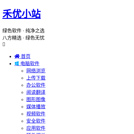
禾优小站
绿色软件 · 纯净之选
八方精选 · 绿色无忧


首页

电脑软件
网络浏览
上传下载
办公软件
阅读翻译
图形图像
媒体播放
视频软件
安全软件
应用软件