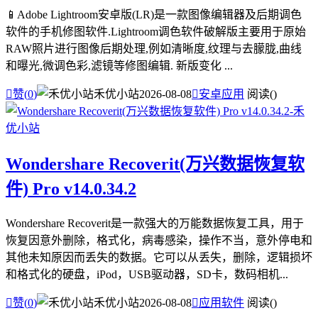
📱Adobe Lightroom安卓版(LR)是一款图像编辑器及后期调色
软件的手机修图软件.Lightroom调色软件破解版主要用于原始
RAW照片进行图像后期处理,例如清晰度,纹理与去朦胧,曲线
和曝光,微调色彩,滤镜等修图编辑. 新版变化 ...

赞(
0
)
禾优小站
2026-08-08

安卓应用
阅读(
)
Wondershare Recoverit(万兴数据恢复软
件) Pro v14.0.34.2
Wondershare Recoverit是一款强大的万能数据恢复工具，用于
恢复因意外删除，格式化，病毒感染，操作不当，意外停电和
其他未知原因而丢失的数据。它可以从丢失，删除，逻辑损坏
和格式化的硬盘，iPod，USB驱动器，SD卡，数码相机...

赞(
0
)
禾优小站
2026-08-08

应用软件
阅读(
)