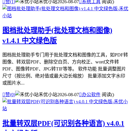

赞(
1
)
禾优小站
2026-08-07

系统工具
阅读(
)
图档批处理助手(批处理文档和图像)
v1.4.1 中文绿色版
图档批处理助手专门用于批处理文档和图像的工具，如PDF转
图像、转双层PDF、删除空白页、方向校正、word文件转
PDF、图像转PDF、JPG转TIF等等。 软件功能 批量调整图片
尺寸（按比例、绝对值或最大边长缩放） 批量添加文字水印
或图片水...

赞(
0
)
禾优小站
2026-08-07

办公软件
阅读(
)
批量转双层PDF(可识别各种语言) v4.0.1