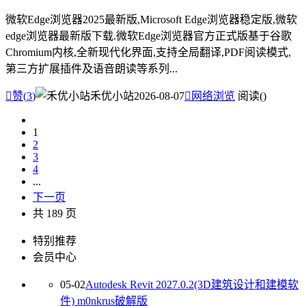
微软Edge浏览器2025最新版,Microsoft Edge浏览器稳定版,微软
edge浏览器最新版下载.微软Edge浏览器官方正式版基于谷歌
Chromium内核,全新现代化界面,支持全局翻译,PDF阅读模式,
第三方扩展插件及语音朗读等系列...

赞(
3
)
禾优小站
2026-08-07

网络浏览
阅读(
)
1
2
3
4
...
下一页
共 189 页
特别推荐
会员中心
05-02
Autodesk Revit 2027.0.2(3D建筑设计和建模软
件) m0nkrus破解版