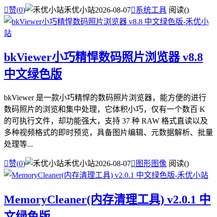

赞(
0
)
禾优小站
2026-08-07

系统工具
阅读(
)
bkViewer小巧精悍数码照片浏览器 v8.8
中文绿色版
bkViewer 是一款小巧精悍的数码照片浏览器，能方便的进行
数码照片的浏览和集中处理，它体积小巧，仅有一个数百 K
的可执行文件，却功能强大，支持 37 种 RAW 格式直读以及
多种视频格式的即时预览，具备图片编辑、元数据解析、批量
处理等...

赞(
0
)
禾优小站
2026-08-07

图形图像
阅读(
)
MemoryCleaner(内存清理工具) v2.0.1 中
文绿色版