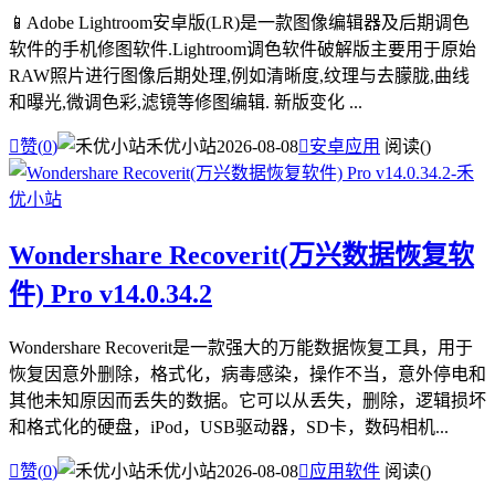
📱Adobe Lightroom安卓版(LR)是一款图像编辑器及后期调色
软件的手机修图软件.Lightroom调色软件破解版主要用于原始
RAW照片进行图像后期处理,例如清晰度,纹理与去朦胧,曲线
和曝光,微调色彩,滤镜等修图编辑. 新版变化 ...

赞(
0
)
禾优小站
2026-08-08

安卓应用
阅读(
)
Wondershare Recoverit(万兴数据恢复软
件) Pro v14.0.34.2
Wondershare Recoverit是一款强大的万能数据恢复工具，用于
恢复因意外删除，格式化，病毒感染，操作不当，意外停电和
其他未知原因而丢失的数据。它可以从丢失，删除，逻辑损坏
和格式化的硬盘，iPod，USB驱动器，SD卡，数码相机...

赞(
0
)
禾优小站
2026-08-08

应用软件
阅读(
)