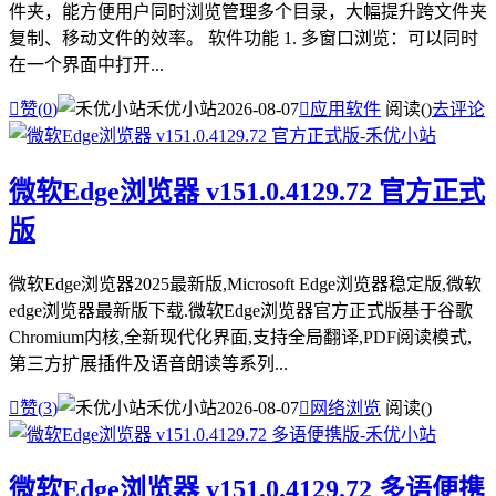
件夹，能方便用户同时浏览管理多个目录，大幅提升跨文件夹
复制、移动文件的效率。 软件功能 1. 多窗口浏览：可以同时
在一个界面中打开...

赞(
0
)
禾优小站
2026-08-07

应用软件
阅读(
)
去评论
微软Edge浏览器 v151.0.4129.72 官方正式
版
微软Edge浏览器2025最新版,Microsoft Edge浏览器稳定版,微软
edge浏览器最新版下载.微软Edge浏览器官方正式版基于谷歌
Chromium内核,全新现代化界面,支持全局翻译,PDF阅读模式,
第三方扩展插件及语音朗读等系列...

赞(
3
)
禾优小站
2026-08-07

网络浏览
阅读(
)
微软Edge浏览器 v151.0.4129.72 多语便携