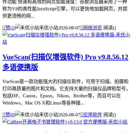
件功能 快速和高效的网页加载速度：谷歌浏览器采用了一种
称为V8的高性能JavaScript引擎，可以更快地加载网页，并提
供更流畅的网...

赞(
2
)
禾优小站
2026-08-07

网络浏览
阅读(
)
VueScan(扫描仪增强软件) Pro v9.8.56.12
多语便携版
VueScan是一款功能强大的扫描仪软件，可用于扫描、拍摄和
打印高质量的图片和文档。它支持大量的扫描仪品牌和型号，
包括HP、Canon、Epson、Nikon、Brother等，而且可以在
Windows、Mac OS X和Linux等各种操...

赞(
0
)
禾优小站
2026-08-07

应用软件
阅读(
)