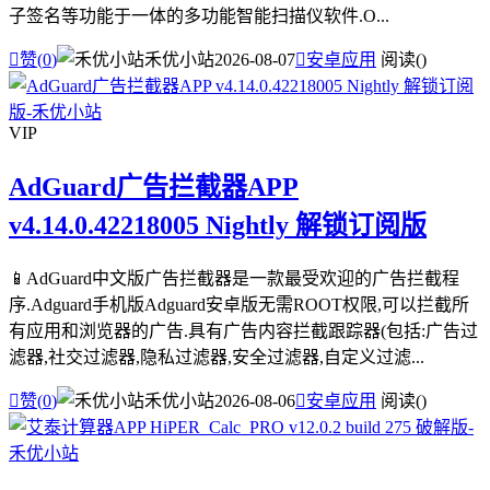
子签名等功能于一体的多功能智能扫描仪软件.O...

赞(
0
)
禾优小站
2026-08-07

安卓应用
阅读(
)
VIP
AdGuard广告拦截器APP
v4.14.0.42218005 Nightly 解锁订阅版
📱AdGuard中文版广告拦截器是一款最受欢迎的广告拦截程
序.Adguard手机版Adguard安卓版无需ROOT权限,可以拦截所
有应用和浏览器的广告.具有广告内容拦截跟踪器(包括:广告过
滤器,社交过滤器,隐私过滤器,安全过滤器,自定义过滤...

赞(
0
)
禾优小站
2026-08-06

安卓应用
阅读(
)