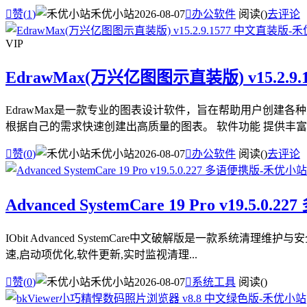

赞(
1
)
禾优小站
2026-08-07

办公软件
阅读(
)
去评论
VIP
EdrawMax(万兴亿图图示直装版) v15.2.9
EdrawMax是一款专业的图表设计软件，旨在帮助用户创
根据自己的需求快速创建出高质量的图表。 软件功能 提供丰富的

赞(
0
)
禾优小站
2026-08-07

办公软件
阅读(
)
去评论
Advanced SystemCare 19 Pro v19.5.0.
IObit Advanced SystemCare中文破解版是一款
速,启动项优化,软件更新,实时监视清理...

赞(
0
)
禾优小站
2026-08-07

系统工具
阅读(
)