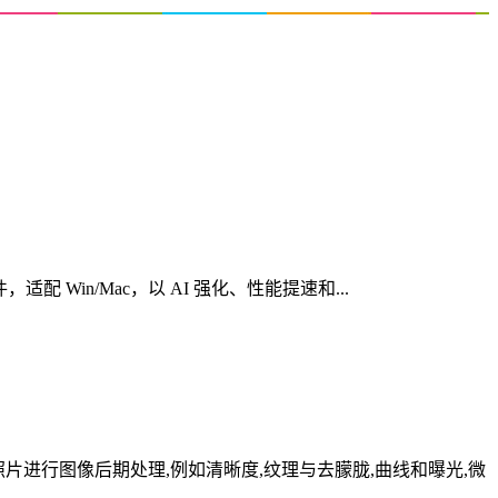
心创意软件，适配 Win/Mac，以 AI 强化、性能提速和...
RAW照片进行图像后期处理,例如清晰度,纹理与去朦胧,曲线和曝光,微