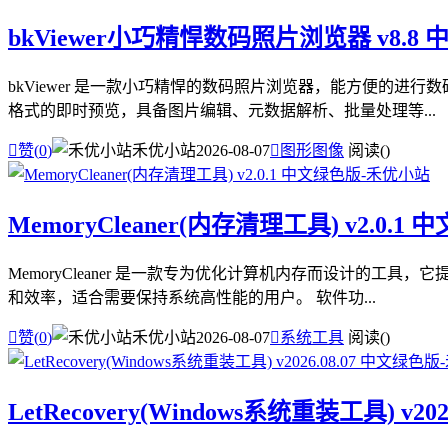
bkViewer小巧精悍数码照片浏览器 v8.8
bkViewer 是一款小巧精悍的数码照片浏览器，能方便的进行
格式的即时预览，具备图片编辑、元数据解析、批量处理等...

赞(
0
)
禾优小站
2026-08-07

图形图像
阅读(
)
MemoryCleaner(内存清理工具) v2.0.1
MemoryCleaner 是一款专为优化计算机内存而设计的工具
和效率，适合需要保持系统高性能的用户。 软件功...

赞(
0
)
禾优小站
2026-08-07

系统工具
阅读(
)
LetRecovery(Windows系统重装工具) v20