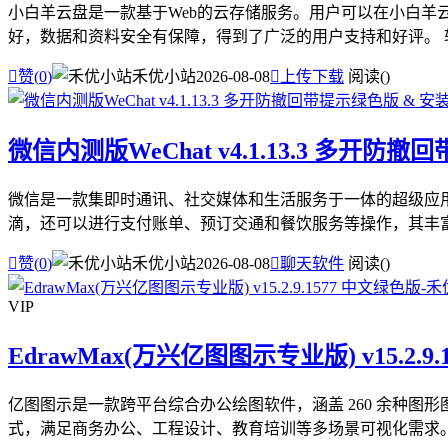
小白羊云盘是一款基于Web的云存储服务。用户可以在小白
好，数据和资料安全有保障，得到了广泛的用户支持和好评。 软件

赞(
0
)
禾优小站
2026-08-08

上传下载
阅读(
)
微信内测版WeChat v4.1.13.3 多开防
微信是一款集即时通讯、社交媒体和生活服务于一体的超级应
滴，还可以进行支付账单、预订交通和餐饮服务等操作，其丰富的

赞(
0
)
禾优小站
2026-08-08

聊天软件
阅读(
)
VIP
EdrawMax(万兴亿图图示专业版) v15.2.9
亿图图示是一款跨平台综合办公绘图软件，涵盖 260 余种图
式，满足商务办公、工程设计、教育培训等多场景可视化需求。 软