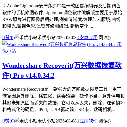
📱Adobe Lightroom安卓版(LR)是一款图像编辑器及后期调色
软件的手机修图软件.Lightroom调色软件破解版主要用于原始
RAW照片进行图像后期处理,例如清晰度,纹理与去朦胧,曲线
和曝光,微调色彩,滤镜等修图编辑. 新版变化 ...

赞(
0
)
禾优小站
2026-08-08

安卓应用
阅读(
)
Wondershare Recoverit(万兴数据恢复软
件) Pro v14.0.34.2
Wondershare Recoverit是一款强大的万能数据恢复工具，用于
恢复因意外删除，格式化，病毒感染，操作不当，意外停电和
其他未知原因而丢失的数据。它可以从丢失，删除，逻辑损坏
和格式化的硬盘，iPod，USB驱动器，SD卡，数码相机...

赞(
0
)
禾优小站
2026-08-08

应用软件
阅读(
)