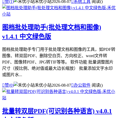

赞(
1
)
禾优小站
2026-08-07

系统工具
阅读(
)
图档批处理助手(批处理文档和图像)
v1.4.1 中文绿色版
图档批处理助手专门用于批处理文档和图像的工具，如PDF转
图像、转双层PDF、删除空白页、方向校正、word文件转
PDF、图像转PDF、JPG转TIF等等。 软件功能 批量调整图片
尺寸（按比例、绝对值或最大边长缩放） 批量添加文字水印
或图片水...

赞(
0
)
禾优小站
2026-08-07

办公软件
阅读(
)
批量转双层PDF(可识别各种语言) v4.0.1