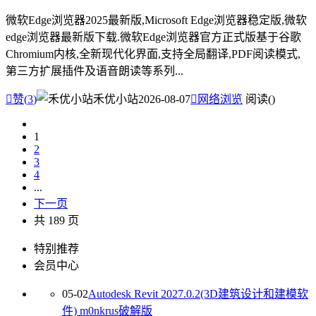
微软Edge浏览器2025最新版,Microsoft Edge浏览器稳定版,微软
edge浏览器最新版下载.微软Edge浏览器官方正式版基于谷歌
Chromium内核,全新现代化界面,支持全局翻译,PDF阅读模式,
第三方扩展插件及语音朗读等系列...

赞(
3
)
禾优小站
2026-08-07

网络浏览
阅读(
)
1
2
3
4
...
下一页
共 189 页
特别推荐
会员中心
05-02
Autodesk Revit 2027.0.2(3D建筑设计和建模软
件) m0nkrus破解版