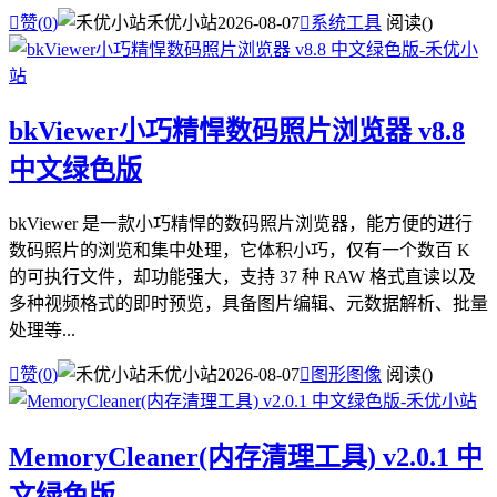

赞(
0
)
禾优小站
2026-08-07

系统工具
阅读(
)
bkViewer小巧精悍数码照片浏览器 v8.8
中文绿色版
bkViewer 是一款小巧精悍的数码照片浏览器，能方便的进行
数码照片的浏览和集中处理，它体积小巧，仅有一个数百 K
的可执行文件，却功能强大，支持 37 种 RAW 格式直读以及
多种视频格式的即时预览，具备图片编辑、元数据解析、批量
处理等...

赞(
0
)
禾优小站
2026-08-07

图形图像
阅读(
)
MemoryCleaner(内存清理工具) v2.0.1 中
文绿色版