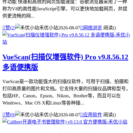
件功能 快速和高效的网页加载速度：谷歌浏览器采用了一种
称为V8的高性能JavaScript引擎，可以更快地加载网页，并提
供更流畅的网...

赞(
2
)
禾优小站
2026-08-07

网络浏览
阅读(
)
VueScan(扫描仪增强软件) Pro v9.8.56.12
多语便携版
VueScan是一款功能强大的扫描仪软件，可用于扫描、拍摄和
打印高质量的图片和文档。它支持大量的扫描仪品牌和型号，
包括HP、Canon、Epson、Nikon、Brother等，而且可以在
Windows、Mac OS X和Linux等各种操...

赞(
0
)
禾优小站
2026-08-07

应用软件
阅读(
)