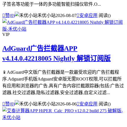
子签名等功能于一体的多功能智能扫描仪软件.O...

赞(
0
)
禾优小站
2026-08-07

安卓应用
阅读(
)
VIP
AdGuard广告拦截器APP
v4.14.0.42218005 Nightly 解锁订阅版
📱AdGuard中文版广告拦截器是一款最受欢迎的广告拦截程
序.Adguard手机版Adguard安卓版无需ROOT权限,可以拦截所
有应用和浏览器的广告.具有广告内容拦截跟踪器(包括:广告过
滤器,社交过滤器,隐私过滤器,安全过滤器,自定义过滤...

赞(
0
)
禾优小站
2026-08-06

安卓应用
阅读(
)