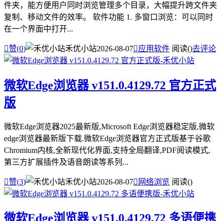
件夹，能方便用户同时浏览管理多个目录，大幅提升跨文件夹
复制、移动文件的效率。 软件功能 1. 多窗口浏览：可以同时
在一个界面中打开...

赞(
0
)
禾优小站
2026-08-07

应用软件
阅读(
)
去评论
微软Edge浏览器 v151.0.4129.72 官方正式
版
微软Edge浏览器2025最新版,Microsoft Edge浏览器稳定版,微软
edge浏览器最新版下载.微软Edge浏览器官方正式版基于谷歌
Chromium内核,全新现代化界面,支持全局翻译,PDF阅读模式,
第三方扩展插件及语音朗读等系列...

赞(
3
)
禾优小站
2026-08-07

网络浏览
阅读(
)
微软Edge浏览器 v151.0.4129.72 多语便携